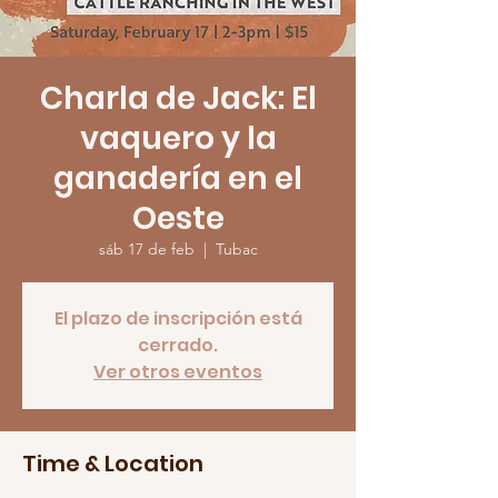
Charla de Jack: El
vaquero y la
ganadería en el
Oeste
sáb 17 de feb
  |  
Tubac
El plazo de inscripción está
cerrado.
Ver otros eventos
Time & Location