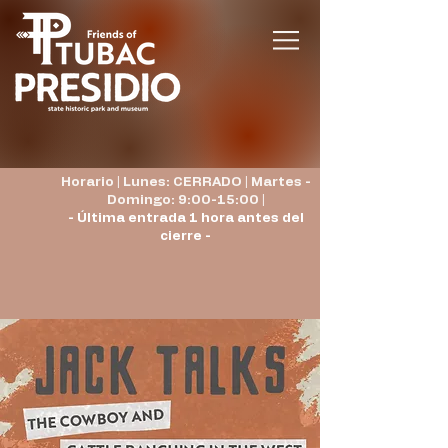
Horario | Lunes: CERRADO | Martes -
Domingo: 9:00-15:00 |
- Última entrada 1 hora antes del
cierre -