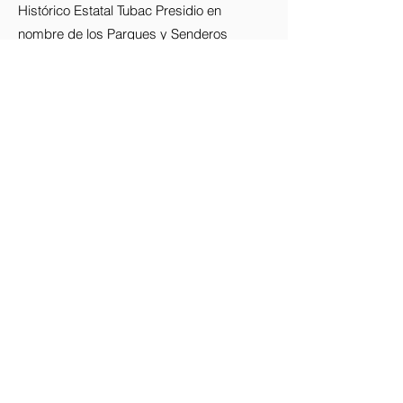
Histórico Estatal Tubac Presidio en
nombre de los Parques y Senderos
Estatales de Arizona.
Stay up-to-date with the Presidio!
Subscribe to our newsletter.
Email
Join
Enlaces rápidos
Acerca de