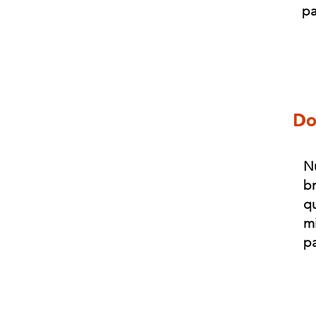
pa
Do
Nu
b
qu
mi
pa