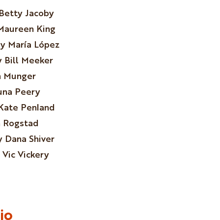
 Betty Jacoby
Maureen King
y María López
y Bill Meeker
n Munger
una Peery
Kate Penland
 Rogstad
 Dana Shiver
 Vic Vickery
io