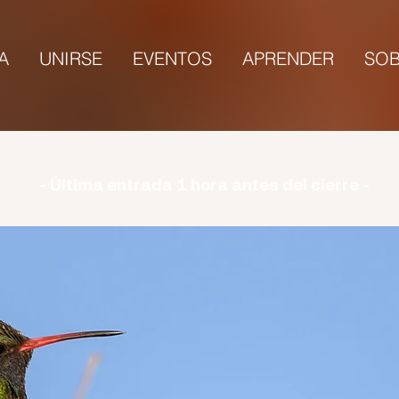
TA
UNIRSE
EVENTOS
APRENDER
SOB
rio | Lunes: CERRADO | Martes - Domingo: 9:00-1
- Última entrada 1 hora antes del cierre -