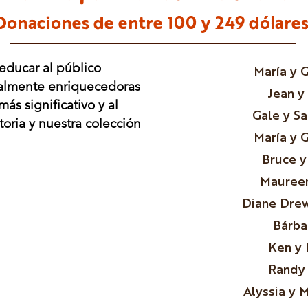
Donaciones de entre 100
y 249 dólares
 educar al público
María y 
ralmente enriquecedoras
Jean y
s significativo y al
Gale y S
oria y nuestra colección
María y 
Bruce y
Maureen
Diane Drew
Bárba
Ken y 
Randy 
Alyssia y 