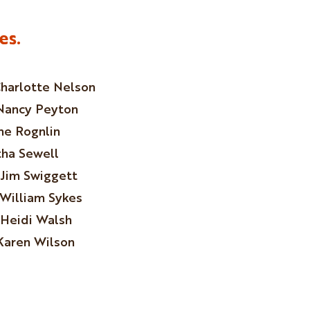
es.
Charlotte Nelson
Nancy Peyton
e Rognlin
ha Sewell
 Jim Swiggett
 William Sykes
Heidi Walsh
 Karen Wilson