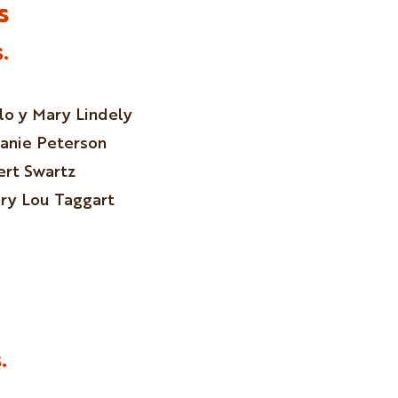
s
.
llo y Mary Lindely
oanie Peterson
rt Swartz
ry Lou Taggart
.