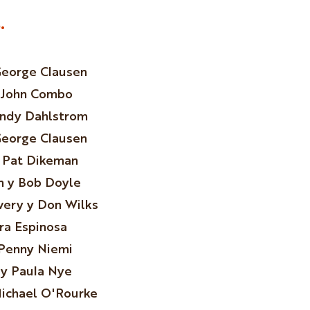
.
George Clausen
 John Combo
andy Dahlstrom
George Clausen
 Pat Dikeman
 y Bob Doyle
ery y Don Wilks
ra Espinosa
Penny Niemi
y Paula Nye
Michael O'Rourke