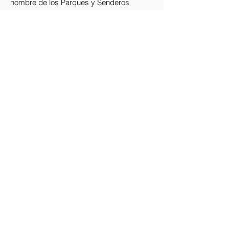
nombre de los Parques y Senderos
Estatales de Arizona.
Stay up-to-date with the Presidio!
Subscribe to our newsletter.
Email
Join
Enlaces rápidos
Acerca de
Apóyanos