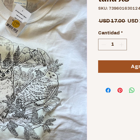
SKU: 73960163012
Preci
 USD 17.00 
USD 
Cantidad
*
Agr