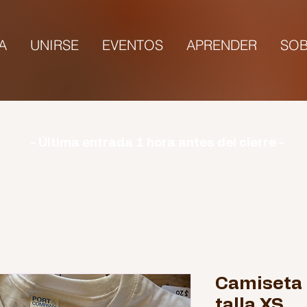
TA
UNIRSE
EVENTOS
APRENDER
SOB
rio | Lunes: CERRADO | Martes - Domingo: 9:00-1
- Última entrada 1 hora antes del cierre -
Camiseta 
talla XS