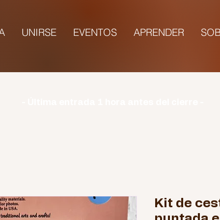
TA
UNIRSE
EVENTOS
APRENDER
SOB
rio | Lunes: CERRADO | Martes - Domingo: 9:00-1
- Última entrada 1 hora antes del cierre -
Kit de ces
puntada e