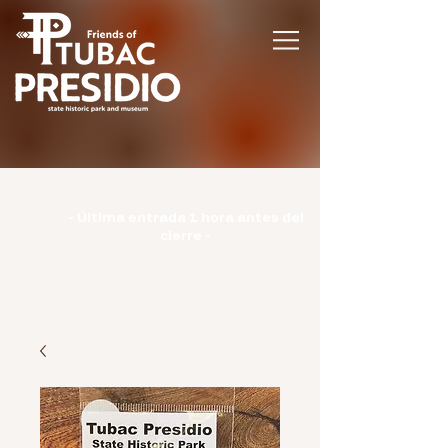
Horario | Lunes: CERRADO | Martes -
Domingo: 9:00-15:00 |
- Última entrada 1 hora antes del
cierre -