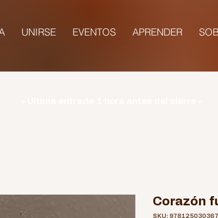
TA
UNIRSE
EVENTOS
APRENDER
SOB
rio | Lunes: CERRADO | Martes - Domingo: 9:00-1
- Última entrada 1 hora antes del cierre -
Corazón f
SKU: 97812503036