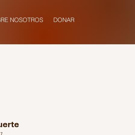
RE NOSOTROS
DONAR
5:00 |
uerte
77