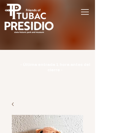
Horario | Lunes: CERRADO | Martes -
Domingo: 9:00-15:00 |
- Última entrada 1 hora antes del
cierre -