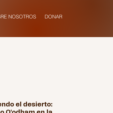
RE NOSOTROS
DONAR
5:00 |
ndo el desierto:
o O'odham en la