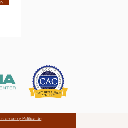
in
os de uso y Política de