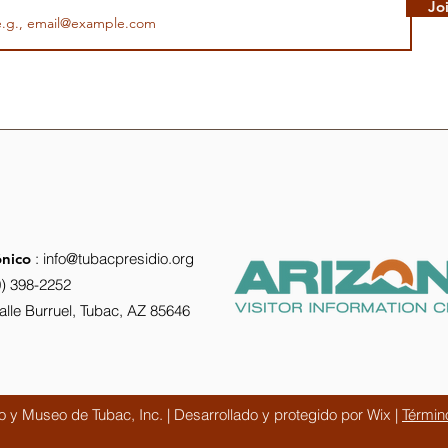
Jo
ónico
:
info@tubacpresidio.org
0) 398-2252
Calle Burruel, Tubac, AZ 85646
 y Museo de Tubac, Inc. | Desarrollado y protegido por Wix |
Términ