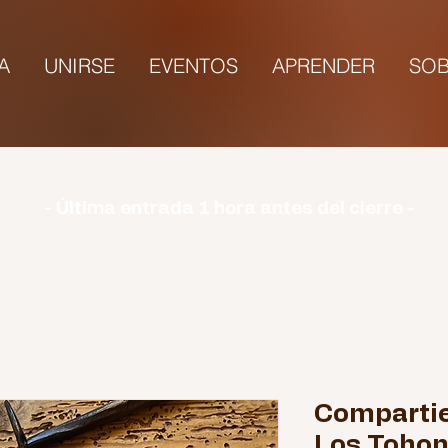
TA
UNIRSE
EVENTOS
APRENDER
SOB
rio | Lunes: CERRADO | Martes - Domingo: 9:00-1
- Última entrada 1 hora antes del cierre -
Compartie
Los Tohon