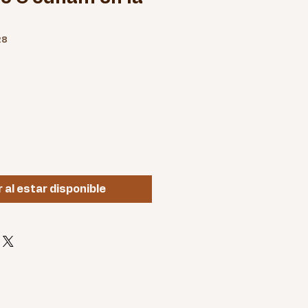
28
o
r al estar disponible