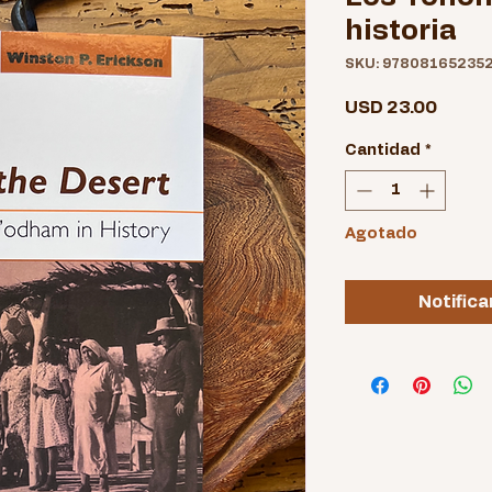
historia
SKU: 97808165235
Preci
USD 23.00
Cantidad
*
Agotado
Notifica