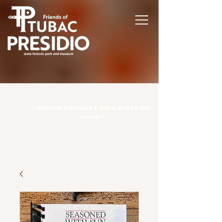
Horario | Lunes: CERRADO | Martes -
Domingo: 9:00-15:00 |
- Última entrada 1 hora antes del
cierre -