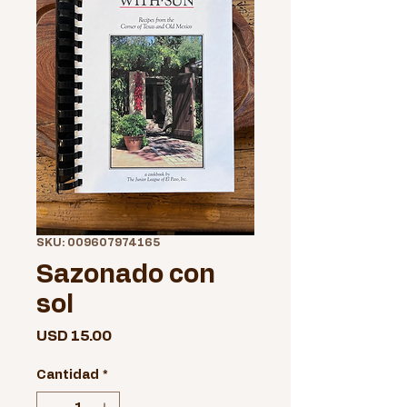
SKU: 009607974165
Sazonado con
sol
Precio
USD 15.00
Cantidad
*