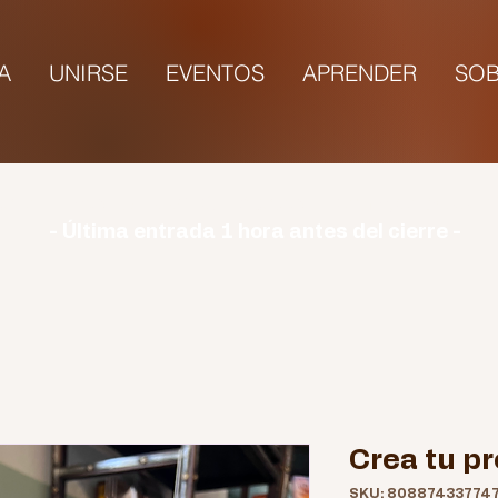
TA
UNIRSE
EVENTOS
APRENDER
SOB
rio | Lunes: CERRADO | Martes - Domingo: 9:00-1
- Última entrada 1 hora antes del cierre -
Crea tu pr
SKU: 80887433774