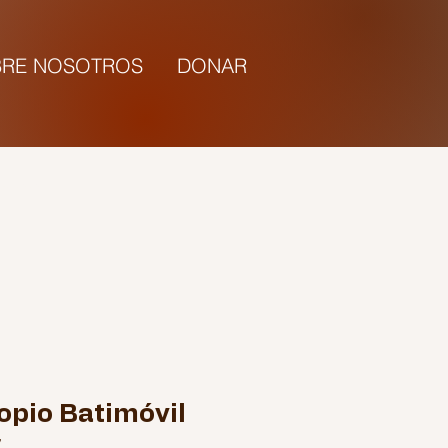
RE NOSOTROS
DONAR
5:00 |
opio Batimóvil
7