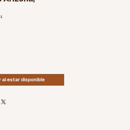
61
o
r al estar disponible