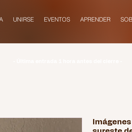
TA
UNIRSE
EVENTOS
APRENDER
SOB
rio | Lunes: CERRADO | Martes - Domingo: 9:00-1
- Última entrada 1 hora antes del cierre -
Imágenes 
sureste de