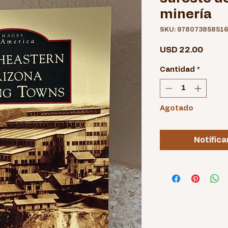
minería
SKU: 97807385851
Preci
USD 22.00
Cantidad
*
Agotado
Notifica