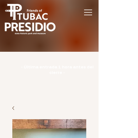
Horario | Lunes: CERRADO | Martes -
Domingo: 9:00-15:00 |
- Última entrada 1 hora antes del
cierre -