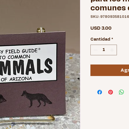
comunes 
SKU: 97809358101
Precio
USD 3.00
Cantidad
*
Agr