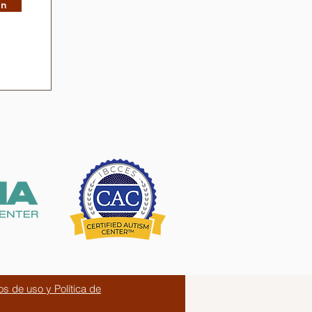
in
os de uso y Política de