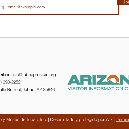
Jo
ónico
:
info@tubacpresidio.org
0) 398-2252
Calle Burruel, Tubac, AZ 85646
 y Museo de Tubac, Inc. | Desarrollado y protegido por Wix |
Términ