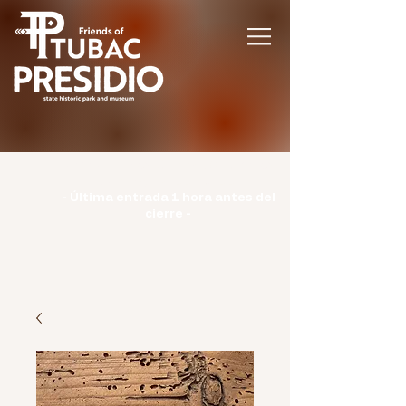
Horario | Lunes: CERRADO | Martes -
Domingo: 9:00-15:00 |
- Última entrada 1 hora antes del
cierre -