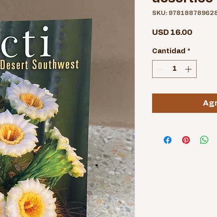
SKU: 97818878962
Precio
USD 16.00
Cantidad
*
Agr