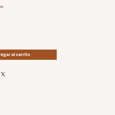
83
egar al carrito