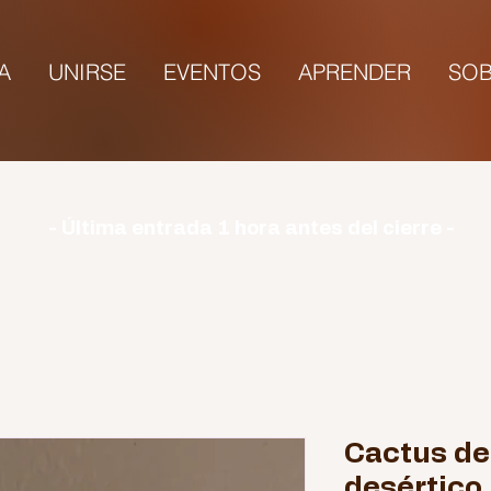
TA
UNIRSE
EVENTOS
APRENDER
SOB
rio | Lunes: CERRADO | Martes - Domingo: 9:00-1
- Última entrada 1 hora antes del cierre -
Cactus de
desértico