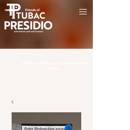
Horario | Lunes: CERRADO | Martes -
Domingo: 9:00-15:00 |
- Última entrada 1 hora antes del
cierre -