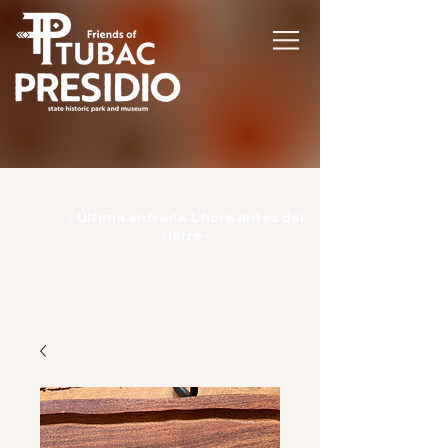
Horario | Lunes: CERRADO | Martes -
Domingo: 9:00-15:00 |
- Última entrada 1 hora antes del
cierre -