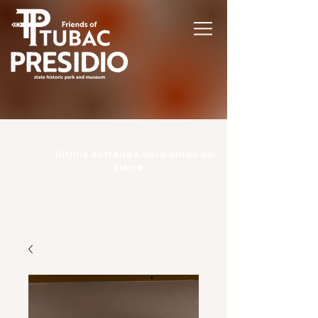
Horario | Lunes: CERRADO | Martes -
Domingo: 9:00-15:00 |
- Última entrada 1 hora antes del
cierre -