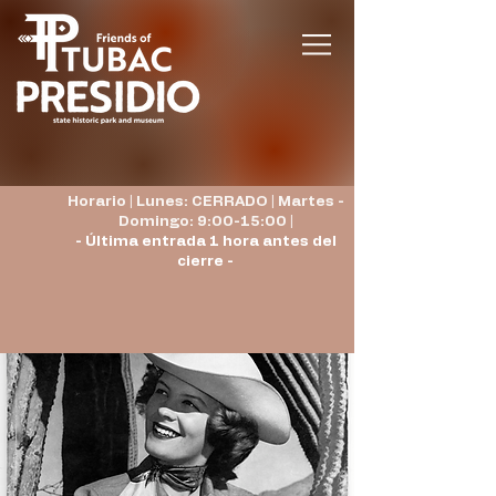
Horario | Lunes: CERRADO | Martes -
Domingo: 9:00-15:00 |
- Última entrada 1 hora antes del
cierre -