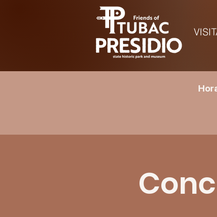
VISI
Hora
Conci