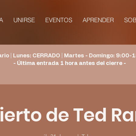
TA
UNIRSE
EVENTOS
APRENDER
SOB
rio | Lunes: CERRADO | Martes - Domingo: 9:00-1
- Última entrada 1 hora antes del cierre -
erto de Ted R