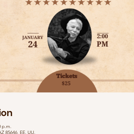
ion
0 p.m.
AZ 85646, EE. UU.