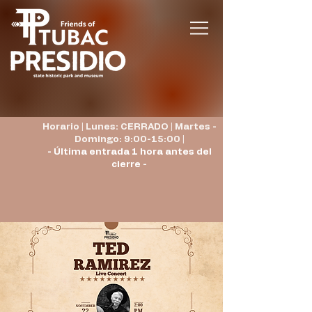
Horario | Lunes: CERRADO | Martes -
Domingo: 9:00-15:00 |
- Última entrada 1 hora antes del
cierre -