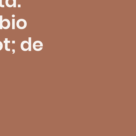
ta:
bio
t; de