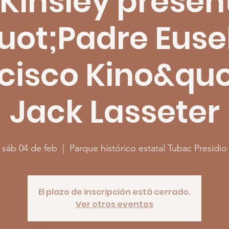
 Kinsley presen
uot;Padre Euse
cisco Kino&quo
Jack Lasseter
sáb 04 de feb
  |  
Parque histórico estatal Tubac Presidio
El plazo de inscripción está cerrado.
Ver otros eventos