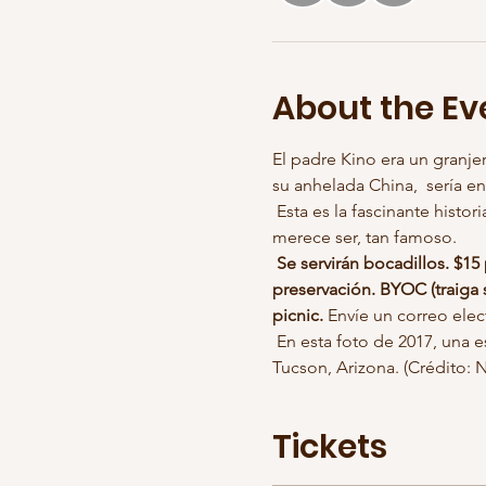
About the Ev
El padre Kino era un granjer
su anhelada China,  sería e
 Esta es la fascinante historia de un  hombre dedicado y valiente, y cuando lo hayas escuchado sabrás por qué es, y 
merece ser, tan famoso.
Se servirán bocadillos. $1
preservación. BYOC (traiga su
picnic.
 Envíe un correo ele
 En esta foto de 2017, una estatua equina del padre jesuita Eusebio Kino se sienta a lo largo de Kino Parkway en 
Tucson, Arizona. (Crédito:
Tickets