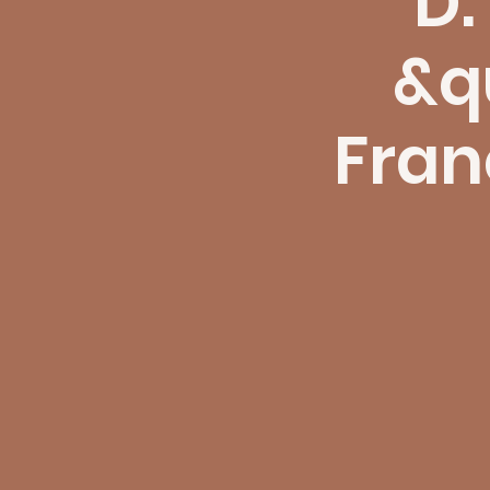
D.
&q
Fran