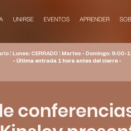
TA
UNIRSE
EVENTOS
APRENDER
SOB
rio | Lunes: CERRADO | Martes - Domingo: 9:00-1
- Última entrada 1 hora antes del cierre -
de conferenci