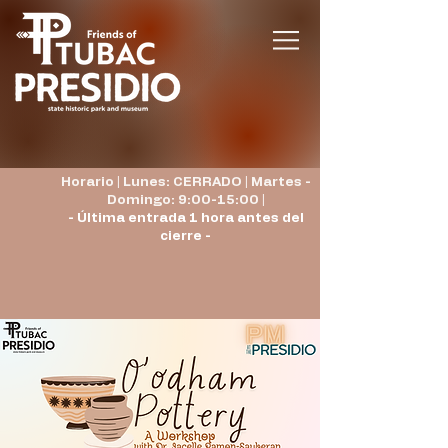
Horario | Lunes: CERRADO | Martes -
Domingo: 9:00-15:00 |
- Última entrada 1 hora antes del
cierre -