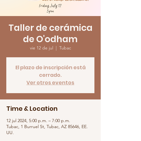
Taller de cerámica
de O'odham
vie 12 de jul
  |  
Tubac
El plazo de inscripción está
cerrado.
Ver otros eventos
Time & Location
12 jul 2024, 5:00 p.m. – 7:00 p.m.
Tubac, 1 Burruel St, Tubac, AZ 85646, EE.
UU.