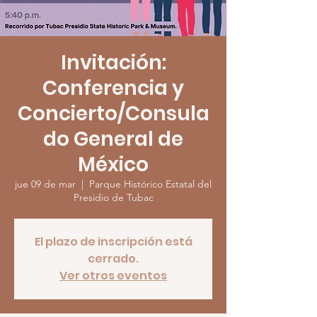
Invitación:
Conferencia y
Concierto/Consula
do General de
México
jue 09 de mar
  |  
Parque Histórico Estatal del
Presidio de Tubac
El plazo de inscripción está
cerrado.
Ver otros eventos