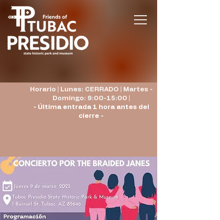
Horario | Lunes: CERRADO | Martes -
Domingo: 9:00-15:00 |
- Última entrada 1 hora antes del
cierre -