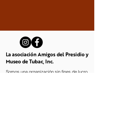
La asociación Amigos del Presidio y
Museo de Tubac, Inc.
Somos una organización sin fines de lucro
501(c)(3) que administra el Parque
Histórico Estatal Tubac Presidio en
nombre de los Parques y Senderos
Estatales de Arizona.
Stay up-to-date with the Presidio!
Subscribe to our newsletter.