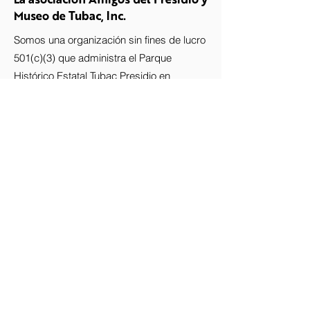
Museo de Tubac, Inc.
Somos una organización sin fines de lucro
501(c)(3) que administra el Parque
Histórico Estatal Tubac Presidio en
nombre de los Parques y Senderos
Estatales de Arizona.
Stay up-to-date with the Presidio!
Subscribe to our newsletter.
Email
Join