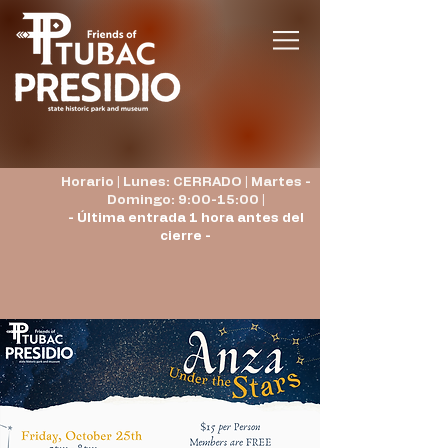
Horario | Lunes: CERRADO | Martes -
Domingo: 9:00-15:00 |
- Última entrada 1 hora antes del
cierre -