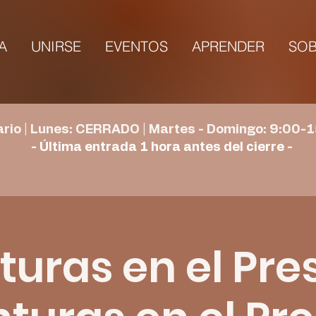
TA
UNIRSE
EVENTOS
APRENDER
SOB
rio | Lunes: CERRADO | Martes - Domingo: 9:00-1
- Última entrada 1 hora antes del cierre -
uras en el Pres