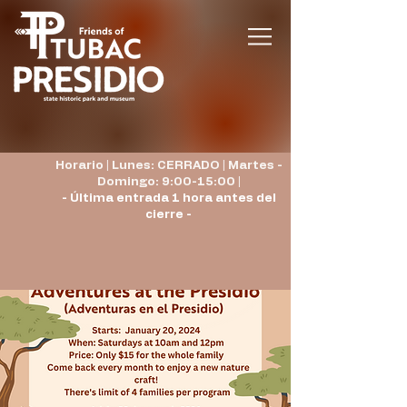
Horario | Lunes: CERRADO | Martes -
Domingo: 9:00-15:00 |
- Última entrada 1 hora antes del
cierre -