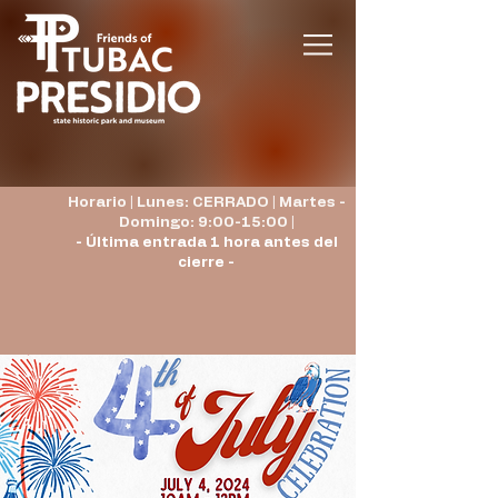
Horario | Lunes: CERRADO | Martes -
Domingo: 9:00-15:00 |
- Última entrada 1 hora antes del
cierre -